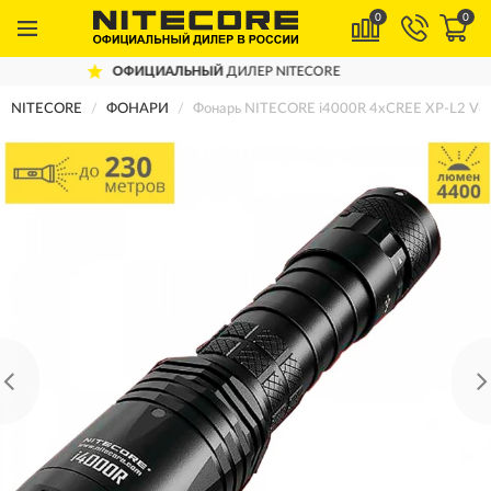
0
0
ЬНЫЙ
ДИЛЕР NITECORE
ДОСТАВИМ
П
NITECORE
ФОНАРИ
Фонарь NITECORE i4000R 4xCREE XP-L2 V6