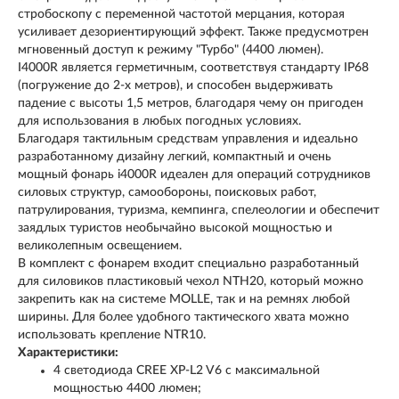
стробоскопу с переменной частотой мерцания, которая
усиливает дезориентирующий эффект. Также предусмотрен
мгновенный доступ к режиму "Турбо" (4400 люмен).
I4000R является герметичным, соответствуя стандарту IP68
(погружение до 2-х метров), и способен выдерживать
падение с высоты 1,5 метров, благодаря чему он пригоден
для использования в любых погодных условиях.
Благодаря тактильным средствам управления и идеально
разработанному дизайну легкий, компактный и очень
мощный фонарь i4000R идеален для операций сотрудников
силовых структур, самообороны, поисковых работ,
патрулирования, туризма, кемпинга, спелеологии и обеспечит
заядлых туристов необычайно высокой мощностью и
великолепным освещением.
В комплект с фонарем входит специально разработанный
для силовиков пластиковый чехол NTH20, который можно
закрепить как на системе MOLLE, так и на ремнях любой
ширины. Для более удобного тактического хвата можно
использовать крепление NTR10.
Характеристики:
4 светодиода CREE XP-L2 V6 с максимальной
мощностью 4400 люмен;