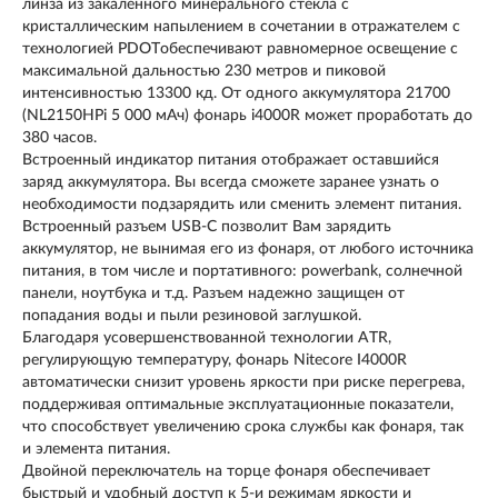
линза из закаленного минерального стекла с
кристаллическим напылением в сочетании в отражателем с
технологией PDOTобеспечивают равномерное освещение с
максимальной дальностью 230 метров и пиковой
интенсивностью 13300 кд. От одного аккумулятора 21700
(NL2150HPi 5 000 мАч) фонарь i4000R может проработать до
380 часов.
Встроенный индикатор питания отображает оставшийся
заряд аккумулятора. Вы всегда сможете заранее узнать о
необходимости подзарядить или сменить элемент питания.
Встроенный разъем USB-C позволит Вам зарядить
аккумулятор, не вынимая его из фонаря, от любого источника
питания, в том числе и портативного: powerbank, солнечной
панели, ноутбука и т.д. Разъем надежно защищен от
попадания воды и пыли резиновой заглушкой.
Благодаря усовершенствованной технологии ATR,
регулирующую температуру, фонарь Nitecore I4000R
автоматически снизит уровень яркости при риске перегрева,
поддерживая оптимальные эксплуатационные показатели,
что способствует увеличению срока службы как фонаря, так
и элемента питания.
Двойной переключатель на торце фонаря обеспечивает
быстрый и удобный доступ к 5-и режимам яркости и