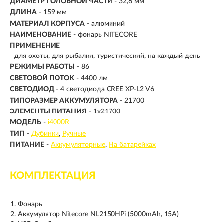
ДИАМЕТР ГОЛОВНОЙ ЧАСТИ
- 32,6 мм
ДЛИНА
- 159 мм
МАТЕРИАЛ КОРПУСА
- алюминий
НАИМЕНОВАНИЕ
- фонарь NITECORE
ПРИМЕНЕНИЕ
- для охоты, для рыбалки, туристический, на каждый день
РЕЖИМЫ РАБОТЫ
- 86
СВЕТОВОЙ ПОТОК
-
4400 лм
СВЕТОДИОД
- 4 светодиода CREE XP-L2 V6
ТИПОРАЗМЕР АККУМУЛЯТОРА
- 21700
ЭЛЕМЕНТЫ ПИТАНИЯ
- 1х21700
МОДЕЛЬ
-
i4000R
ТИП
-
Дубинки
Ручные
ПИТАНИЕ
-
Аккумуляторные
На батарейках
КОМПЛЕКТАЦИЯ
Фонарь
Аккумулятор Nitecore NL2150HPi (5000mAh, 15A)