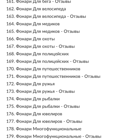
161.
Фонари Для бега - Отзывы
162.
Фонари Для велосипеда
163.
Фонари Для велосипеда - Отзывы
164.
Фонари Для медиков
165.
Фонари Для медиков - Отзывы
166.
Фонари Для охоты
167.
Фонари Для охоты - Отзывы
168.
Фонари Для полицейских
169.
Фонари Для полицейских - Отзывы
170.
Фонари Для путешественников
171.
Фонари Для путешественников - Отзывы
172.
Фонари Для ружья
173.
Фонари Для ружья - Отзывы
174.
Фонари Для рыбалки
175.
Фонари Для рыбалки - Отзывы
176.
Фонари Для ювелиров
177.
Фонари Для ювелиров - Отзывы
178.
Фонари Многофункциональные
179.
Фонари Многофункциональные - Отзывы