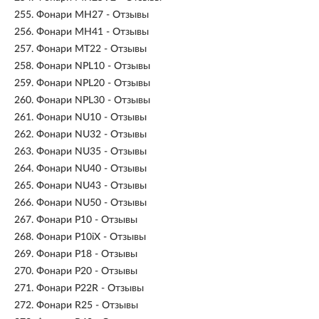
255.
Фонари MH27 - Отзывы
256.
Фонари MH41 - Отзывы
257.
Фонари MT22 - Отзывы
258.
Фонари NPL10 - Отзывы
259.
Фонари NPL20 - Отзывы
260.
Фонари NPL30 - Отзывы
261.
Фонари NU10 - Отзывы
262.
Фонари NU32 - Отзывы
263.
Фонари NU35 - Отзывы
264.
Фонари NU40 - Отзывы
265.
Фонари NU43 - Отзывы
266.
Фонари NU50 - Отзывы
267.
Фонари P10 - Отзывы
268.
Фонари P10iX - Отзывы
269.
Фонари P18 - Отзывы
270.
Фонари P20 - Отзывы
271.
Фонари P22R - Отзывы
272.
Фонари R25 - Отзывы