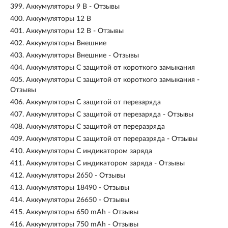
399.
Аккумуляторы 9 В - Отзывы
400.
Аккумуляторы 12 В
401.
Аккумуляторы 12 В - Отзывы
402.
Аккумуляторы Внешние
403.
Аккумуляторы Внешние - Отзывы
404.
Аккумуляторы С защитой от короткого замыкания
405.
Аккумуляторы С защитой от короткого замыкания -
Отзывы
406.
Аккумуляторы С защитой от перезаряда
407.
Аккумуляторы С защитой от перезаряда - Отзывы
408.
Аккумуляторы С защитой от переразряда
409.
Аккумуляторы С защитой от переразряда - Отзывы
410.
Аккумуляторы С индикатором заряда
411.
Аккумуляторы С индикатором заряда - Отзывы
412.
Аккумуляторы 2650 - Отзывы
413.
Аккумуляторы 18490 - Отзывы
414.
Аккумуляторы 26650 - Отзывы
415.
Аккумуляторы 650 mAh - Отзывы
416.
Аккумуляторы 750 mAh - Отзывы