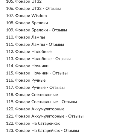
105.
Фонари UT32
106.
Фонари UT32 - Отзывы
107.
Фонари Wisdom
108.
Фонари Брелоки
109.
Фонари Брелоки - Отзывы
110.
Фонари Лампы
111.
Фонари Лампы - Отзывы
112.
Фонари Налобные
113.
Фонари Налобные - Отзывы
114.
Фонари Ночники
115.
Фонари Ночники - Отзывы
116.
Фонари Ручные
117.
Фонари Ручные - Отзывы
118.
Фонари Специальные
119.
Фонари Специальные - Отзывы
120.
Фонари Аккумуляторные
121.
Фонари Аккумуляторные - Отзывы
122.
Фонари На батарейках
123.
Фонари На батарейках - Отзывы