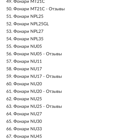
49.
Фонари MT21C
50.
Фонари MT21C - Отзывы
51.
Фонари NPL25
52.
Фонари NPL25GL
53.
Фонари NPL27
54.
Фонари NPL35
55.
Фонари NU05
56.
Фонари NU05 - Отзывы
57.
Фонари NU11
58.
Фонари NU17
59.
Фонари NU17 - Отзывы
60.
Фонари NU20
61.
Фонари NU20 - Отзывы
62.
Фонари NU25
63.
Фонари NU25 - Отзывы
64.
Фонари NU27
65.
Фонари NU30
66.
Фонари NU33
67.
Фонари NU45