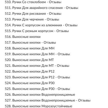
510.
Ручки Со стеклобоем - Отзывы
511.
Ручки Для аварийного спасения - Отзывы
512.
Ручки Для рисования - Отзывы
513.
Ручки Для черчения - Отзывы
514.
Ручки С корпусом из алюминия - Отзывы
515.
Ручки С резным корпусом - Отзывы
516.
Выносные кнопки
517.
Выносные кнопки - Отзывы
518.
Выносные кнопки Для МН
519.
Выносные кнопки Для МН - Отзывы
520.
Выносные кнопки Для МТ
521.
Выносные кнопки Для МТ - Отзывы
522.
Выносные кнопки Для Р12
523.
Выносные кнопки Для Р12 - Отзывы
524.
Выносные кнопки Для Р30
525.
Выносные кнопки Для Р30 - Отзывы
526.
Выносные кнопки Водонепроницаемые
527.
Выносные кнопки Водонепроницаемые - Отзывы
528.
Выносные кнопки Морозоустойчивые