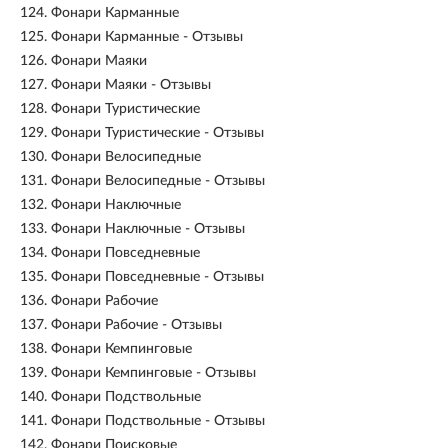
124.
Фонари Карманные
125.
Фонари Карманные - Отзывы
126.
Фонари Маяки
127.
Фонари Маяки - Отзывы
128.
Фонари Туристические
129.
Фонари Туристические - Отзывы
130.
Фонари Велосипедные
131.
Фонари Велосипедные - Отзывы
132.
Фонари Наключные
133.
Фонари Наключные - Отзывы
134.
Фонари Повседневные
135.
Фонари Повседневные - Отзывы
136.
Фонари Рабочие
137.
Фонари Рабочие - Отзывы
138.
Фонари Кемпинговые
139.
Фонари Кемпинговые - Отзывы
140.
Фонари Подствольные
141.
Фонари Подствольные - Отзывы
142.
Фонари Поисковые