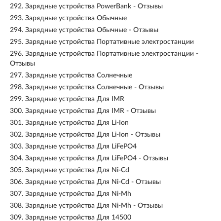
292.
Зарядные устройства PowerBank - Отзывы
293.
Зарядные устройства Обычные
294.
Зарядные устройства Обычные - Отзывы
295.
Зарядные устройства Портативные электростанции
296.
Зарядные устройства Портативные электростанции -
Отзывы
297.
Зарядные устройства Солнечные
298.
Зарядные устройства Солнечные - Отзывы
299.
Зарядные устройства Для IMR
300.
Зарядные устройства Для IMR - Отзывы
301.
Зарядные устройства Для Li-Ion
302.
Зарядные устройства Для Li-Ion - Отзывы
303.
Зарядные устройства Для LiFePO4
304.
Зарядные устройства Для LiFePO4 - Отзывы
305.
Зарядные устройства Для Ni-Cd
306.
Зарядные устройства Для Ni-Cd - Отзывы
307.
Зарядные устройства Для Ni-Mh
308.
Зарядные устройства Для Ni-Mh - Отзывы
309.
Зарядные устройства Для 14500