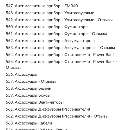
547.
Антимоскитные приборы EMR40
548.
Антимоскитные приборы Ультразвуковые
549.
Антимоскитные приборы Ультразвуковые - Отзывы
550.
Антимоскитные приборы Фумигаторы
551.
Антимоскитные приборы Фумигаторы - Отзывы
552.
Антимоскитные приборы Аккумуляторные
553.
Антимоскитные приборы Аккумуляторные - Отзывы
554.
Антимоскитные приборы С питанием от Power Bank
555.
Антимоскитные приборы С питанием от Power Bank -
Отзывы
556.
Аксессуары
557.
Аксессуары - Отзывы
558.
Аксессуары Безели
559.
Аксессуары Боксы
560.
Аксессуары Вентиляторы
561.
Аксессуары Диффузоры (Рассеиватели)
562.
Аксессуары Диффузоры (Рассеиватели) - Отзывы
563.
Аксессуары Кабели