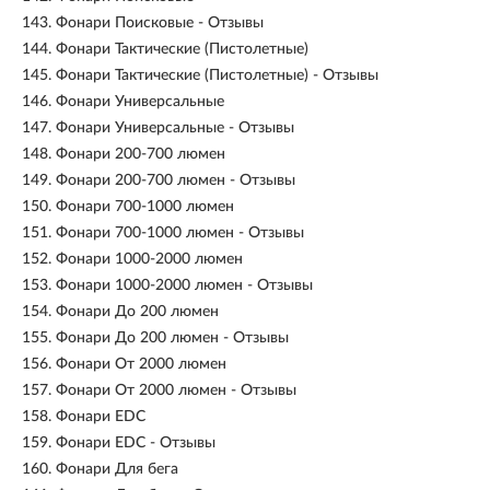
143.
Фонари Поисковые - Отзывы
144.
Фонари Тактические (Пистолетные)
145.
Фонари Тактические (Пистолетные) - Отзывы
146.
Фонари Универсальные
147.
Фонари Универсальные - Отзывы
148.
Фонари 200-700 люмен
149.
Фонари 200-700 люмен - Отзывы
150.
Фонари 700-1000 люмен
151.
Фонари 700-1000 люмен - Отзывы
152.
Фонари 1000-2000 люмен
153.
Фонари 1000-2000 люмен - Отзывы
154.
Фонари До 200 люмен
155.
Фонари До 200 люмен - Отзывы
156.
Фонари От 2000 люмен
157.
Фонари От 2000 люмен - Отзывы
158.
Фонари EDC
159.
Фонари EDC - Отзывы
160.
Фонари Для бега