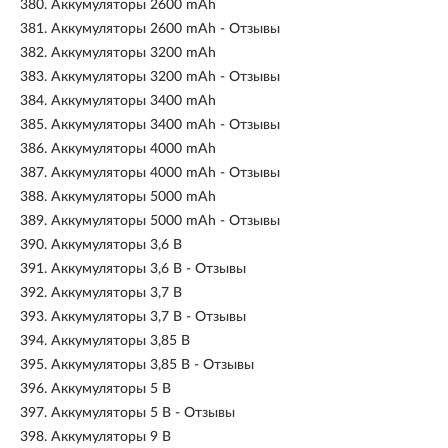
380.
Аккумуляторы 2600 mAh
381.
Аккумуляторы 2600 mAh - Отзывы
382.
Аккумуляторы 3200 mAh
383.
Аккумуляторы 3200 mAh - Отзывы
384.
Аккумуляторы 3400 mAh
385.
Аккумуляторы 3400 mAh - Отзывы
386.
Аккумуляторы 4000 mAh
387.
Аккумуляторы 4000 mAh - Отзывы
388.
Аккумуляторы 5000 mAh
389.
Аккумуляторы 5000 mAh - Отзывы
390.
Аккумуляторы 3,6 В
391.
Аккумуляторы 3,6 В - Отзывы
392.
Аккумуляторы 3,7 В
393.
Аккумуляторы 3,7 В - Отзывы
394.
Аккумуляторы 3,85 В
395.
Аккумуляторы 3,85 В - Отзывы
396.
Аккумуляторы 5 В
397.
Аккумуляторы 5 В - Отзывы
398.
Аккумуляторы 9 В