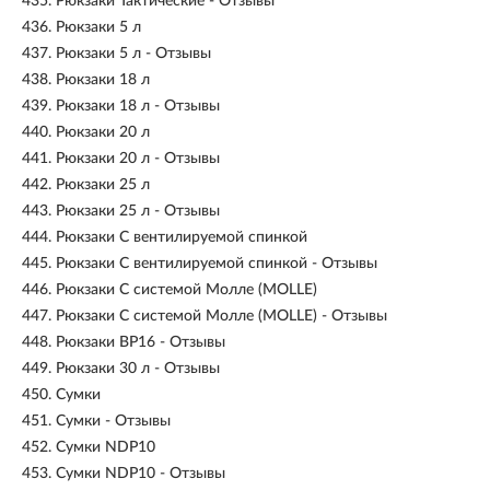
435.
Рюкзаки Тактические - Отзывы
436.
Рюкзаки 5 л
437.
Рюкзаки 5 л - Отзывы
438.
Рюкзаки 18 л
439.
Рюкзаки 18 л - Отзывы
440.
Рюкзаки 20 л
441.
Рюкзаки 20 л - Отзывы
442.
Рюкзаки 25 л
443.
Рюкзаки 25 л - Отзывы
444.
Рюкзаки С вентилируемой спинкой
445.
Рюкзаки С вентилируемой спинкой - Отзывы
446.
Рюкзаки С системой Молле (MOLLE)
447.
Рюкзаки С системой Молле (MOLLE) - Отзывы
448.
Рюкзаки BP16 - Отзывы
449.
Рюкзаки 30 л - Отзывы
450.
Сумки
451.
Сумки - Отзывы
452.
Сумки NDP10
453.
Сумки NDP10 - Отзывы