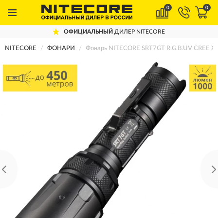
0
0
ОФИЦИАЛЬНЫЙ
ДИЛЕР NITECORE
NITECORE
ФОНАРИ
Фонарь NITECORE SRT7GT R.G.B.UV CREE XP