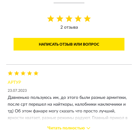
2 отзыва
НАПИСАТЬ ОТЗЫВ ИЛИ ВОПРОС
АРТУР
23.07.2023
Давненько пользуюсь им, до этого были разные армитеки,
после срт перешел на найткоры, налобники наключники и
тд) Об этом фанаре могу сказать что просто лучший,
яркости хватает, разные режимы радуют. Главный прикол в
магнитном кольце, в режиме реального времени
Читать полностью
регулируешь яркость, светишь под ноги делаешь слабей