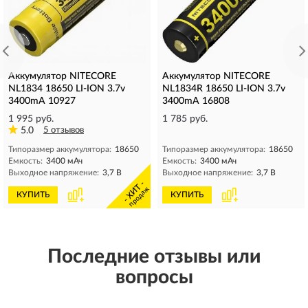
Аккумулятор NITECORE
Аккумулятор NITECORE
NL1834 18650 LI-ION 3.7v
NL1834R 18650 LI-ION 3.7v
3400mA 10927
3400mA 16808
1 995 руб.
1 785 руб.
5.0
5 отзывов
Типоразмер аккумулятора:
18650
Типоразмер аккумулятора:
18650
Емкость:
3400 мАч
Емкость:
3400 мАч
Выходное напряжение:
3,7 В
Выходное напряжение:
3,7 В
- ХИТ -
продаж
КУПИТЬ
КУПИТЬ
Последние отзывы или
вопросы