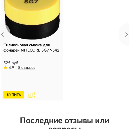
2 468 руб.
4.6
8 отзывов
Типоразмер аккумулятора:
18650
Емкость:
3600 мАч
Выходное напряжение:
3,6 В
КУПИТЬ
Силиконовая смазка для
фонарей NITECORE SG7 9542
525 руб.
4.9
8 отзывов
КУПИТЬ
Последние отзывы или