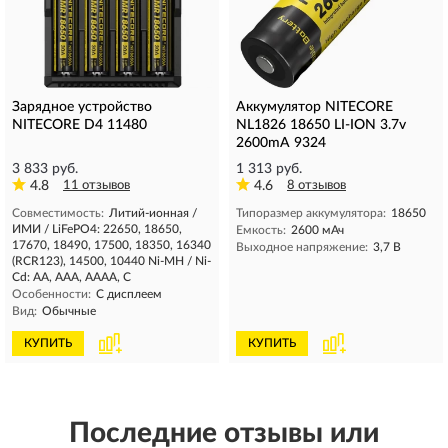
Зарядное устройство
Аккумулятор NITECORE
NITECORE D4 11480
NL1826 18650 LI-ION 3.7v
2600mA 9324
3 833 руб.
1 313 руб.
4.8
11 отзывов
4.6
8 отзывов
Совместимость:
Литий-ионная /
Типоразмер аккумулятора:
18650
ИМИ / LiFePO4: 22650, 18650,
Емкость:
2600 мАч
17670, 18490, 17500, 18350, 16340
Выходное напряжение:
3,7 В
(RCR123), 14500, 10440 Ni-MH / Ni-
Cd: AA, AAA, AAAA, C
Особенности:
С дисплеем
Вид:
Обычные
КУПИТЬ
КУПИТЬ
Последние отзывы или