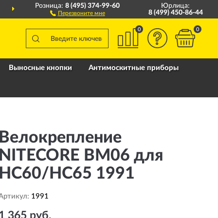
Розница:
8 (495) 374-99-60
Юрлица:
ДОСТАВИМ
ПО ВСЕЙ РОССИИ
8 (499) 450-86-44
Перезвоните мне
0
0
Выносные кнопки
Антимоскитные приборы
Велокрепление
NITECORE BM06 для
HC60/HC65 1991
Артикул:
1991
1 365 руб.