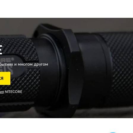
E
бытиях и многом другом
СЯ
ия
NITECORE