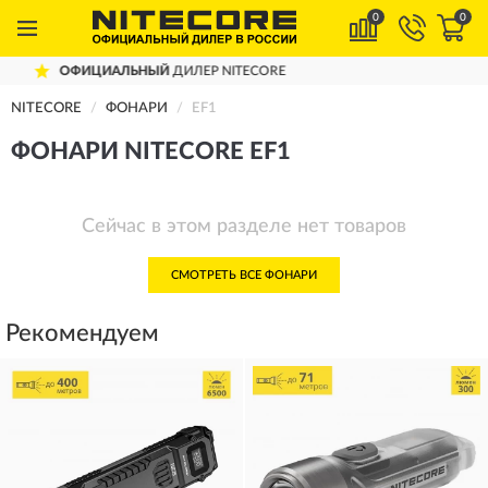
0
0
ЬНЫЙ
ДИЛЕР NITECORE
ДОСТАВИМ
П
NITECORE
ФОНАРИ
EF1
ФОНАРИ NITECORE EF1
Сейчас в этом разделе нет товаров
СМОТРЕТЬ ВСЕ ФОНАРИ
Рекомендуем